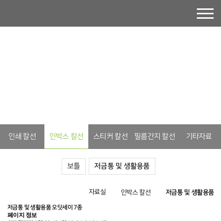
자연에 가치를 더하는 디자인!
친환경 소재와 차별화된 제품으로
가치있는 상품을 만나보세요.
인쇄 칼선
인박스 칼선
스티커 칼선
필름간지 칼선
기타자료
보틀
저금통 및 생활용품
자료실
인박스 칼선
저금통 및 생활용품
저금통 및 생활용품
오딧세이 7종
페이지 정보