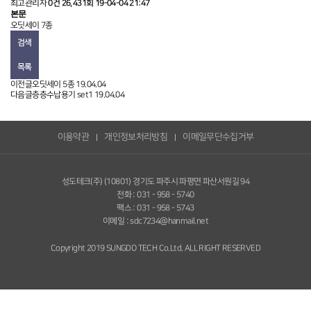
최고관리자
0건
26,431회
19-04-04 21:47
본문
오딧세이 7종
검색
목록
이전글
오딧세이 5종
19.04.04
다음글
층층수납용기 set1
19.04.04
이용약관
개인정보처리방침
이메일무단수집거부
성도테크(주)
(10801) 경기도 파주시 파평면 파산서원길 94
전화 : 031 - 958 - 5740
팩스 : 031 - 958 - 5743
이메일 : sdc7234@hanmail.net
Copyright 2019 SUNGDO TECH Co.Ltd. ALL RIGHT RESERVED