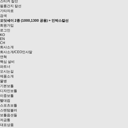
스티커 칼선
필름간지 칼선
기타자료
검색
오딧세이 2종 (1000,1300 공용) > 인박스칼선
회원가입
로그인
KO
EN
CH
회사소개
회사소개/CEO인사말
연혁
핵심 설비
파트너
오시는길
제품소개
물병
기본보틀
디자인보틀
이중보틀
빨대컵
스포츠보틀
스텐텀블러
보틀옵션들
저금통
대표상품