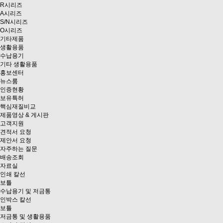
R시리즈
A시리즈
S/N시리즈
O시리즈
기타제품
생활용품
수납용기
기타 생활용품
홍보센터
뉴스룸
인증현황
보유특허
핵심재질비교
제품영상 & 게시판
고객지원
견적서 요청
제안서 요청
자주하는 질문
배송조회
자료실
인쇄 칼선
보틀
수납용기 및 저금통
인박스 칼선
보틀
저금통 및 생활용품