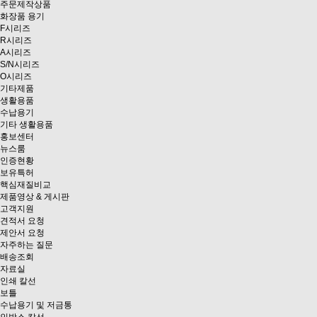
주문제작상품
화장품 용기
F시리즈
R시리즈
A시리즈
S/N시리즈
O시리즈
기타제품
생활용품
수납용기
기타 생활용품
홍보센터
뉴스룸
인증현황
보유특허
핵심재질비교
제품영상 & 게시판
고객지원
견적서 요청
제안서 요청
자주하는 질문
배송조회
자료실
인쇄 칼선
보틀
수납용기 및 저금통