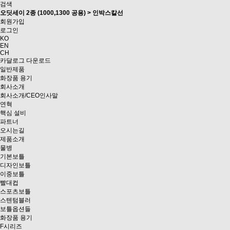
검색
오딧세이 2종 (1000,1300 공용) > 인박스칼선
회원가입
로그인
KO
EN
CH
카달로그 다운로드
일반제품
화장품 용기
회사소개
회사소개/CEO인사말
연혁
핵심 설비
파트너
오시는길
제품소개
물병
기본보틀
디자인보틀
이중보틀
빨대컵
스포츠보틀
스텐텀블러
보틀옵션들
화장품 용기
F시리즈