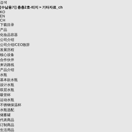
검색
[수납용기] 층층2호-띠지 > 기타자료_ch
KO
EN
CH
下载目录
产品
化妆品容器
公司介绍
公司介绍/CEO致辞
发展历程
核心设备
合作伙伴
来访路线
产品介绍
水瓶
基本款水瓶
设计水瓶
双层水瓶
吸管杯
运动水瓶
不锈钢保温杯
水瓶选配
储蓄罐
代表商品
订制商品
生活用品