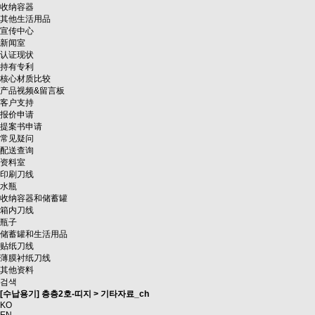
收纳容器
其他生活用品
宣传中心
新闻室
认证现状
持有专利
核心材质比较
产品视频&留言板
客户支持
报价申请
提案书申请
常见疑问
配送查询
资料室
印刷刀线
水瓶
收纳容器和储蓄罐
箱内刀线
瓶子
储蓄罐和生活用品
贴纸刀线
薄膜衬纸刀线
其他资料
검색
[수납용기] 층층2호-띠지 > 기타자료_ch
KO