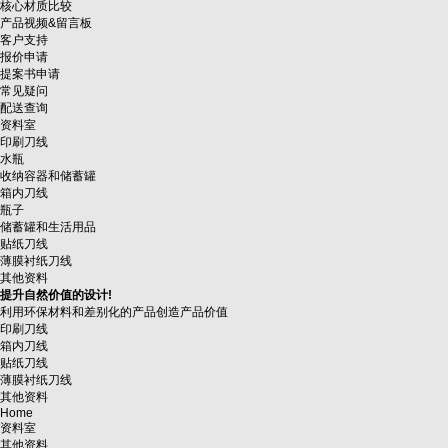
核心材质比较
产品视频&留言板
客户支持
报价申请
提案书申请
常见疑问
配送查询
资料室
印刷刀线
水瓶
收纳容器和储蓄罐
箱内刀线
瓶子
储蓄罐和生活用品
贴纸刀线
薄膜衬纸刀线
其他资料
提升自然价值的设计!
利用环保材料和差别化的产品创造产品价值
印刷刀线
箱内刀线
贴纸刀线
薄膜衬纸刀线
其他资料
Home
资料室
其他资料