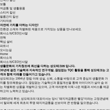
인박스 칼선
보틀
저금통 및 생활용품
스티커 칼선
필름간지 칼선
기타자료
자연에 가치를 더하는 디자인!
친환경 소재와 차별화된 제품으로
가치있는 상품을 만나보세요.
회사소개
/CEO인사말
연혁
핵심 설비
파트너
오시는길
Home
회사소개
회사소개/CEO인사말
생활문화의 가치창조에
최선을 다하는
성도테크㈜
입니다.
30년에 걸친 기술력과 지속적인 연구개발, 끊임없는 TQC 활동을 통해 성도테크는 고
객과 함께 미래를 만들어가고 있습니다.
성도테크는 1994년 창립 이래 성실, 신뢰, 소통을 바탕으로 고객 중심의 생활문화 가
치를 창조해왔습니다. 끊임없는 기술혁신과 품질개선을 통해 아이디어가 살아 숨 쉬
는 차별화된 상품을 개발하고 있으며, 고객 여러분께 더욱 나은 제품과 서비스를 제공
하고자 노력하고 있습니다.
1980년대 후반, 성도테크의 대표이사는 당시 ‘돼지저금통은 빨강’이라는 고정관념에
서 탈피해 세계 최초의 투명 돼지저금통을 선보이며 큰 반향을 일으켰습니다.