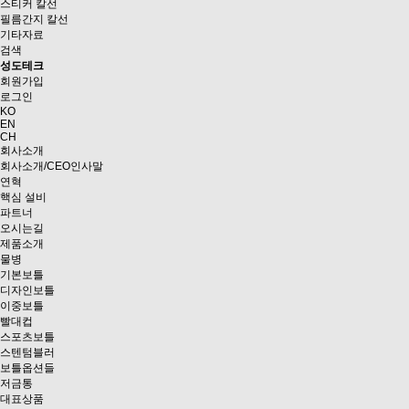
스티커 칼선
필름간지 칼선
기타자료
검색
성도테크
회원가입
로그인
KO
EN
CH
회사소개
회사소개/CEO인사말
연혁
핵심 설비
파트너
오시는길
제품소개
물병
기본보틀
디자인보틀
이중보틀
빨대컵
스포츠보틀
스텐텀블러
보틀옵션들
저금통
대표상품