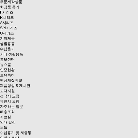
주문제작상품
화장품 용기
F시리즈
R시리즈
A시리즈
S/N시리즈
O시리즈
기타제품
생활용품
수납용기
기타 생활용품
홍보센터
뉴스룸
인증현황
보유특허
핵심재질비교
제품영상 & 게시판
고객지원
견적서 요청
제안서 요청
자주하는 질문
배송조회
자료실
인쇄 칼선
보틀
수납용기 및 저금통