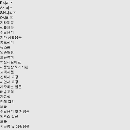
R시리즈
A시리즈
S/N시리즈
O시리즈
기타제품
생활용품
수납용기
기타 생활용품
홍보센터
뉴스룸
인증현황
보유특허
핵심재질비교
제품영상 & 게시판
고객지원
견적서 요청
제안서 요청
자주하는 질문
배송조회
자료실
인쇄 칼선
보틀
수납용기 및 저금통
인박스 칼선
보틀
저금통 및 생활용품