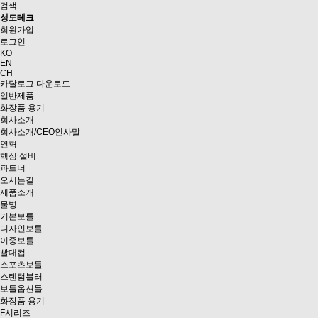
검색
성도테크
회원가입
로그인
KO
EN
CH
카달로그 다운로드
일반제품
화장품 용기
회사소개
회사소개/CEO인사말
연혁
핵심 설비
파트너
오시는길
제품소개
물병
기본보틀
디자인보틀
이중보틀
빨대컵
스포츠보틀
스텐텀블러
보틀옵션들
화장품 용기
F시리즈