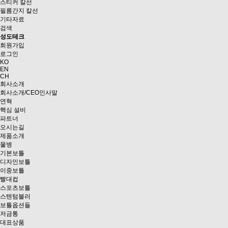
스티커 칼선
필름간지 칼선
기타자료
검색
성도테크
회원가입
로그인
KO
EN
CH
회사소개
회사소개/CEO인사말
연혁
핵심 설비
파트너
오시는길
제품소개
물병
기본보틀
디자인보틀
이중보틀
빨대컵
스포츠보틀
스텐텀블러
보틀옵션들
저금통
대표상품