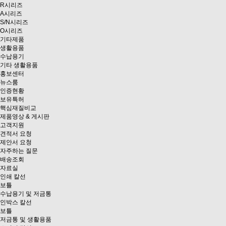
R시리즈
A시리즈
S/N시리즈
O시리즈
기타제품
생활용품
수납용기
기타 생활용품
홍보센터
뉴스룸
인증현황
보유특허
핵심재질비교
제품영상 & 게시판
고객지원
견적서 요청
제안서 요청
자주하는 질문
배송조회
자료실
인쇄 칼선
보틀
수납용기 및 저금통
인박스 칼선
보틀
저금통 및 생활용품