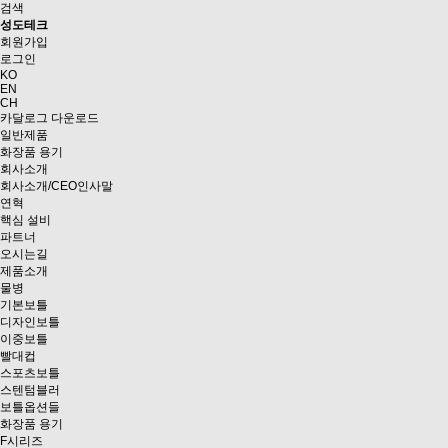
검색
성도테크
회원가입
로그인
KO
EN
CH
카달로그 다운로드
일반제품
화장품 용기
회사소개
회사소개/CEO인사말
연혁
핵심 설비
파트너
오시는길
제품소개
물병
기본보틀
디자인보틀
이중보틀
빨대컵
스포츠보틀
스텐텀블러
보틀옵션들
화장품 용기
F시리즈