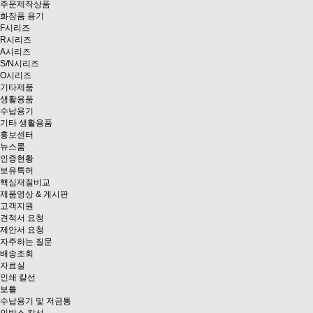
주문제작상품
화장품 용기
F시리즈
R시리즈
A시리즈
S/N시리즈
O시리즈
기타제품
생활용품
수납용기
기타 생활용품
홍보센터
뉴스룸
인증현황
보유특허
핵심재질비교
제품영상 & 게시판
고객지원
견적서 요청
제안서 요청
자주하는 질문
배송조회
자료실
인쇄 칼선
보틀
수납용기 및 저금통